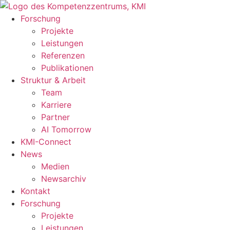
Zum
Inhalt
Forschung
springen
Projekte
Leistungen
Referenzen
Publikationen
Struktur & Arbeit
Team
Karriere
Partner
AI Tomorrow
KMI-Connect
News
Medien
Newsarchiv
Kontakt
Forschung
Projekte
Leistungen