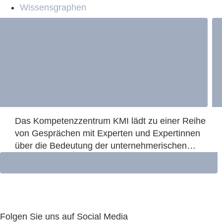
Wissensgraphen
Was heißt
unternehmerische
Verantwortung in Zeiten
von KI?
Das Kompetenzzentrum KMI lädt zu einer Reihe
von Gesprächen mit Experten und Expertinnen
über die Bedeutung der unternehmerischen
Verantwortung in Zeiten von KI ein.
Weiterlesen »
Folgen Sie uns auf Social Media