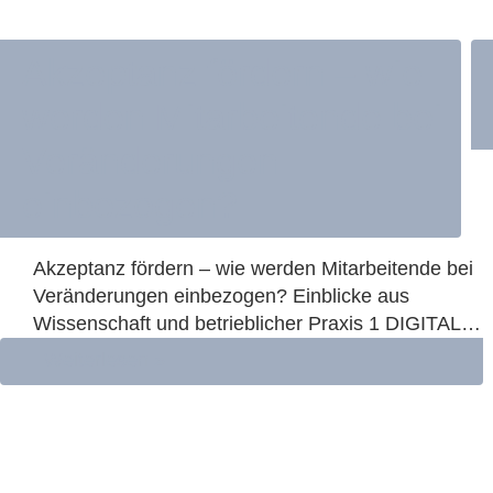
Akzeptanz fördern – wie
werden Mitarbeitende bei
Veränderungen
einbezogen?
Akzeptanz fördern – wie werden Mitarbeitende bei
Veränderungen einbezogen? Einblicke aus
Wissenschaft und betrieblicher Praxis 1 DIGITALE
TRANSFORMATION UND AKZEPTANZ
Weiterlesen »