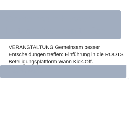
Gemeinsam besser
Entscheidungen treffen
VERANSTALTUNG Gemeinsam besser
Entscheidungen treffen: Einführung in die ROOTS-
Beteiligungsplattform Wann Kick-Off-
Veranstaltung:Mittwoch, 28.01.202616:00 bis ca.
Weiterlesen »
17:30 Uhr im Anschluss Zeit zum