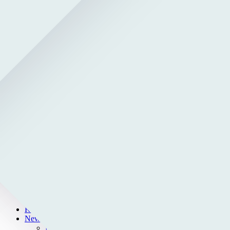
Newsletter
Impressum
Datenschutzerklärung
Newsletter
Impressum
Datenschutzerklärung
© KMI-Leipzig 2025
Forschung
Projekte
Leistungen
Referenzen
Publikationen
Struktur & Arbeit
Team
Karriere
Partner
AI Tomorrow
KMI-Connect
News
Medien