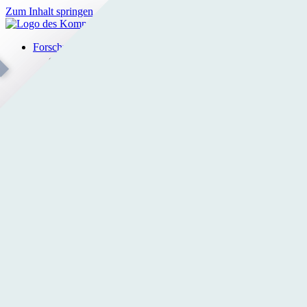
Zum Inhalt springen
Forschung
Projekte
Leistungen
Referenzen
Publikationen
Struktur & Arbeit
Team
Karriere
Partner
AI Tomorrow
KMI-Connect
News
Medien
Newsarchiv
Kontakt
Forschung
Projekte
Leistungen
Referenzen
Publikationen
Struktur & Arbeit