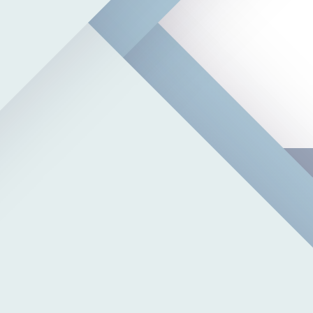
ming) Daten sind der Schlüssel für eine intelligente Landwirtschaft. U